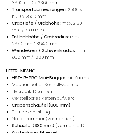
3300 x 1110 x 2360 mm
Transportabmessungen:
2580 x
1250 x 2500 mm
Grabtiefe / Grabhöhe:
max. 2120
mm / 3310 mm
Entladehöhe / Grabradius:
max.
2370 mm / 3640 mm
Wendekreis / Schwenkradius:
min.
950 mm / 1660 mm
LIEFERUMFANG
HST-17-PRO Mini-Bagger
mit Kabine
Mechanischer Schnellwechsler
Hydraulik-Daumen
Verstellbares Kettenlaufwerk
Grabenschaufel (800 mm)
Betriebsanleitung
Notfallhammer (vormontiert)
Schaufel (380 mm)
(vormontiert)
Kostenloses Filterset