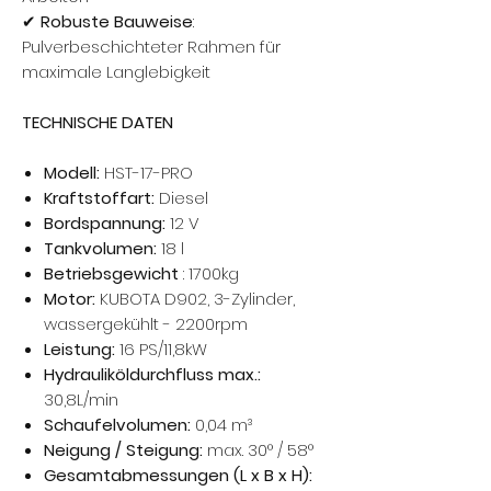
✔
Robuste Bauweise
:
Pulverbeschichteter Rahmen für
maximale Langlebigkeit
TECHNISCHE DATEN
Modell:
HST-17-PRO
Kraftstoffart:
Diesel
Bordspannung:
12 V
Tankvolumen:
18 l
Betriebsgewicht
: 1700kg
Motor:
KUBOTA D902, 3-Zylinder,
wassergekühlt - 2200rpm
Leistung:
16 PS/11,8kW
Hydrauliköldurchfluss max.:
30,8L/min
Schaufelvolumen:
0,04 m³
Neigung / Steigung:
max. 30° / 58°
Gesamtabmessungen (L x B x H):