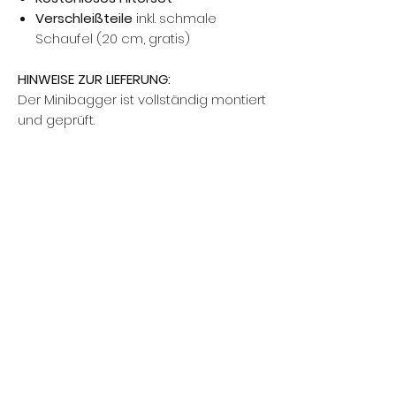
Verschleißteile
inkl. schmale
Schaufel (20 cm, gratis)
HINWEISE ZUR LIEFERUNG:
Der Minibagger ist vollständig montiert
und geprüft.
Verbraucherhinweise:
Vor Inbetriebnahme die
Gebrauchsanleitung sowie
Gefahrenhinweise sorgfältig lesen.
Hinweis:
Dieses Produkt ist eine
Arbeitsmaschine
und
nicht für den
öffentlichen Straßenverkehr
zugelassen
. Der Einsatz erfolgt
ausschließlich auf
Privatgelände,
Baustellen oder anderen nicht-