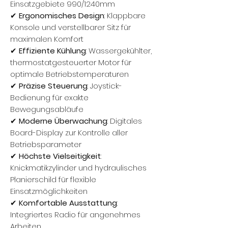
Einsatzgebiete 990/1240mm
✔
Ergonomisches Design
: Klappbare
Konsole und verstellbarer Sitz für
maximalen Komfort
✔
Effiziente Kühlung
: Wassergekühlter,
thermostatgesteuerter Motor für
optimale Betriebstemperaturen
✔
Präzise Steuerung
: Joystick-
Bedienung für exakte
Bewegungsabläufe
✔
Moderne Überwachung
: Digitales
Board-Display zur Kontrolle aller
Betriebsparameter
✔
Höchste Vielseitigkeit
:
Knickmatikzylinder und hydraulisches
Planierschild für flexible
Einsatzmöglichkeiten
✔
Komfortable Ausstattung
:
Integriertes Radio für angenehmes
Arbeiten