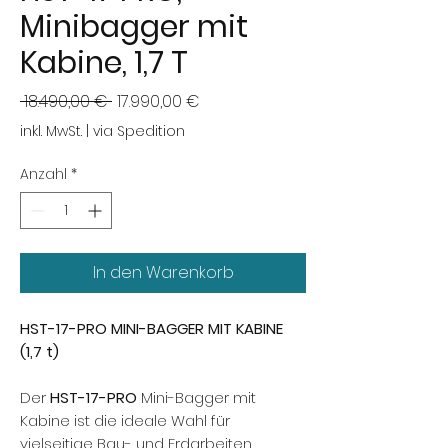
Minibagger mit
Kabine, 1,7 T
Standardpreis
Sale-
 18.490,00 € 
17.990,00 €
Preis
inkl. MwSt.
|
via Spedition
Anzahl
*
In den Warenkorb
HST-17-PRO MINI-BAGGER MIT KABINE
(1,7 t)
Der
HST-17-PRO
Mini-Bagger mit
Kabine ist die ideale Wahl für
vielseitige Bau- und Erdarbeiten.