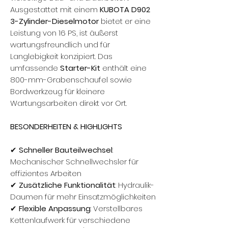
Ausgestattet mit einem
KUBOTA D902
3-Zylinder-Dieselmotor
bietet er eine
Leistung von 16 PS, ist äußerst
wartungsfreundlich und für
Langlebigkeit konzipiert. Das
umfassende
Starter-Kit
enthält eine
800-mm-Grabenschaufel sowie
Bordwerkzeug für kleinere
Wartungsarbeiten direkt vor Ort.
BESONDERHEITEN & HIGHLIGHTS
✔
Schneller Bauteilwechsel
:
Mechanischer Schnellwechsler für
effizientes Arbeiten
✔
Zusätzliche Funktionalität
: Hydraulik-
Daumen für mehr Einsatzmöglichkeiten
✔
Flexible Anpassung
: Verstellbares
Kettenlaufwerk für verschiedene