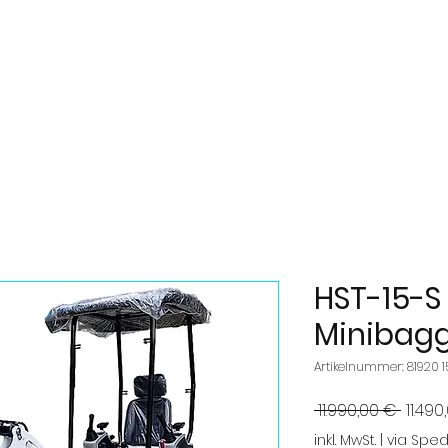
nibagger
Radlader
Dumper
Anbau & Ersatzteile
HST-15-S
Minibagge
Artikelnummer: 81920 1
Stand
 11.990,00 € 
11.49
inkl. MwSt.
|
via Sped