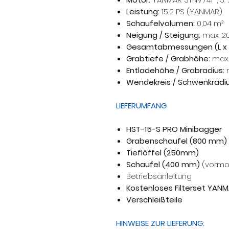
Leistung:
15,2 PS (YANMAR)
Schaufelvolumen:
0,04 m³
Neigung / Steigung:
max. 20
Gesamtabmessungen (L x B
Grabtiefe / Grabhöhe:
max.
Entladehöhe / Grabradius:
Wendekreis / Schwenkradiu
LIEFERUMFANG
HST-15-S PRO Minibagger
Grabenschaufel (800 mm)
Tieflöffel (250mm)
Schaufel (400 mm)
(vormon
Betriebsanleitung
Kostenloses Filterset YAN
Verschleißteile
HINWEISE ZUR LIEFERUNG: