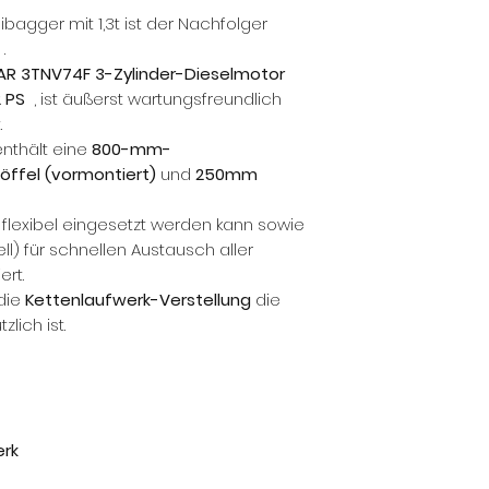
Für Klarna Finanzi
ibagger mit 1,3t ist der Nachfolger
Bestellung !
.
R 3TNV74F 3-Zylinder-Dieselmotor
2 PS
, ist äußerst wartungsfreundlich
.
nthält eine
800-mm-
öffel (vormontiert)
und
250mm
flexibel eingesetzt werden kann sowie
l) für schnellen Austausch aller
ert.
die
Kettenlaufwerk-Verstellung
die
lich ist.
erk