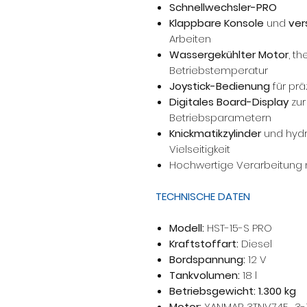
Schnellwechsler-PRO
Klappbare Konsole
und
ver
Arbeiten
Wassergekühlter Motor
, t
Betriebstemperatur
Joystick-Bedienung
für prä
Digitales Board-Display
zur
Betriebsparametern
Knickmatikzylinder
und hydr
Vielseitigkeit
Hochwertige Verarbeitung 
TECHNISCHE DATEN
Modell:
HST-15-S PRO
Kraftstoffart:
Diesel
Bordspannung:
12 V
Tankvolumen:
18 l
Betriebsgewicht:
1.300 kg
Motor:
YANMAR 3TNV74F , 3-Z