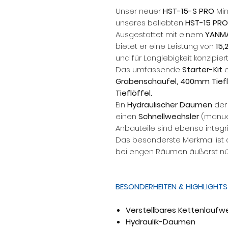
Unser neuer
HST-15-S PRO
Min
unseres beliebten
HST-15 PRO
Ausgestattet mit einem
YANMA
bietet er eine Leistung von
15,
und für Langlebigkeit konzipiert
Das umfassende
Starter-Kit
e
Grabenschaufel, 400mm Tiefl
Tieflöffel.
Ein
Hydraulischer Daumen
der 
einen
Schnellwechsler
(manuel
Anbauteile sind ebenso integri
Das besonderste Merkmal ist 
bei engen Räumen äußerst nütz
BESONDERHEITEN & HIGHLIGHTS
Verstellbares Kettenlaufw
Hydraulik-Daumen