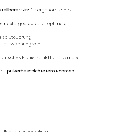
stellbarer Sitz
für ergonomisches
hermostatgesteuert für optimale
zise Steuerung
 Überwachung von
aulisches Planierschild für maximale
mit
pulverbeschichtetem Rahmen
ylinder, wassergekühlt