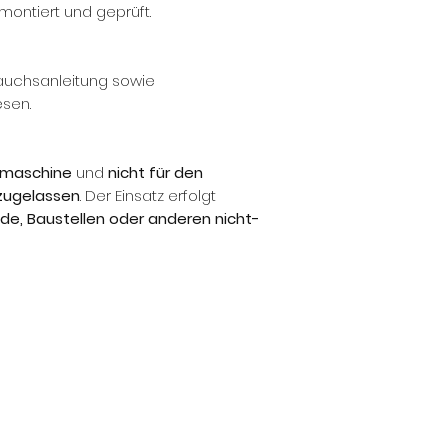
 montiert und geprüft.
auchsanleitung sowie
esen.
smaschine
und
nicht für den
 zugelassen
. Der Einsatz erfolgt
de, Baustellen oder anderen nicht-